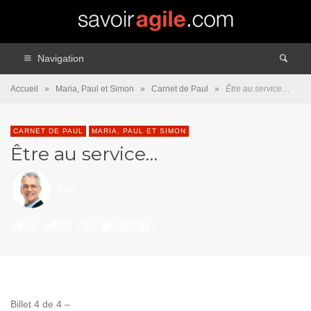
Navigation
Accueil
»
Maria, Paul et Simon
»
Carnet de Paul
»
Être au service…
CARNET DE PAUL
MARIA, PAUL ET SIMON
Être au service…
Paul
2
0
Billet 4 de 4 –