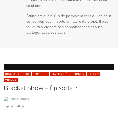
projets, la validation logicielle et l’implantation de
solutions.
Bruno est quelqu’un de polyvalent vers qui on peut
se tourner, peu importe la nature du projet. Il vise
toujours à étendre ses connaissances et à les
partager avec ses pairs.
BRACKET SHOW
LOGICIEL
SAVOIR DÉVELOPPER
STUDIO
VIDÉOS
Bracket Show – Épisode 7
Bruno Barrette
—
0
0