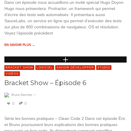
Dans cet épisode nous accueillons un invité spécial Hugo Doyon.
Hugo nous présentera Protractor, un framework qui permet
d’écrire des tests web automatisés. Il présentara aussi
SauceLabs, un service en ligne qui permet d’exécuter des tests
sur plus de 800 combinaisons de navigateur, OS et résolution.
Voyez l’épisode précédent
EN SAVOIR PLUS →
BRACKET SHOW
LOGICIEL
SAVOIR DÉVELOPPER
STUDIO
VIDÉOS
Bracket Show – Épisode 6
Bruno Barrette
—
0
0
Série les bonnes pratiques – Clean Code 2 Dans cet épisode Éric
et Bruno poursuivent leurs explications des bonnes pratiques
pour avoir un bon code. Ils démontrent comment simplifier