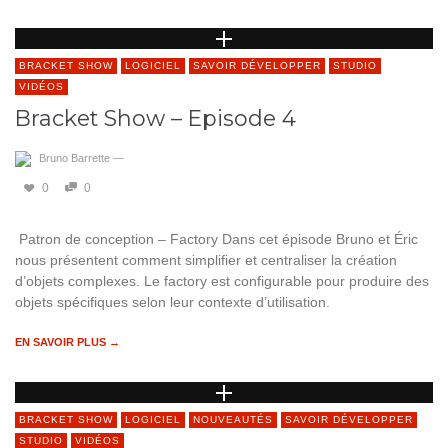
BRACKET SHOW
LOGICIEL
SAVOIR DÉVELOPPER
STUDIO
VIDÉOS
Bracket Show – Episode 4
Bruno Barrette
—
0
0
Patron de conception – Factory Dans cet épisode Bruno et Éric
nous présentent comment simplifier et centraliser la création
d’objets complexes. Le factory est configurable pour produire des
objets spécifiques selon leur contexte d’utilisation.
EN SAVOIR PLUS →
BRACKET SHOW
LOGICIEL
NOUVEAUTÉS
SAVOIR DÉVELOPPER
STUDIO
VIDÉOS