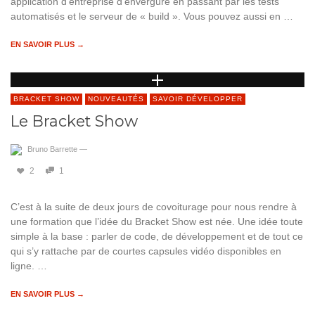
application d’entreprise d’envergure en passant par les tests
automatisés et le serveur de « build ». Vous pouvez aussi en …
EN SAVOIR PLUS →
BRACKET SHOW
NOUVEAUTÉS
SAVOIR DÉVELOPPER
Le Bracket Show
Bruno Barrette
—
2
1
C’est à la suite de deux jours de covoiturage pour nous rendre à
une formation que l’idée du Bracket Show est née. Une idée toute
simple à la base : parler de code, de développement et de tout ce
qui s’y rattache par de courtes capsules vidéo disponibles en
ligne. …
EN SAVOIR PLUS →