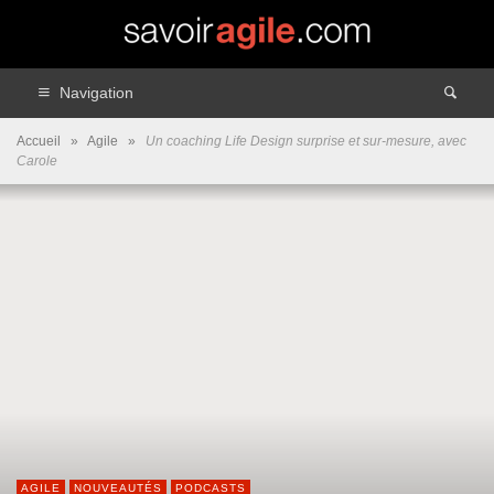
Navigation
Accueil
»
Agile
»
Un coaching Life Design surprise et sur-mesure, avec
Carole
AGILE
NOUVEAUTÉS
PODCASTS