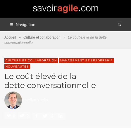
Navigation
Accueil
»
Culture et collaboration
»
Le coût élevé de la dette
conversationnelle
CULTURE ET COLLABORATION
MANAGEMENT ET LEADERSHIP
NOUVEAUTÉS
Le coût élevé de la
dette conversationnelle
steffan surdek
0
2