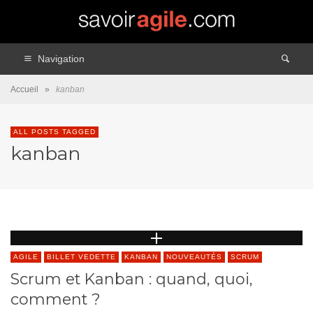
Navigation
Accueil
»
kanban
ALL POSTS TAGGED
kanban
AGILE
BILLET VEDETTE
KANBAN
NOUVEAUTÉS
SCRUM
Scrum et Kanban : quand, quoi,
comment ?