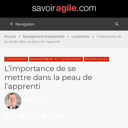
Navigation
Accueil
»
Management et leadership
»
Leadership
»
L’importance de
se mettre dans la peau de l’apprenti
LEADERSHIP
MANAGEMENT ET LEADERSHIP
NOUVEAUTÉS
L’importance de se
mettre dans la peau de
l’apprenti
steffan surdek
0
0