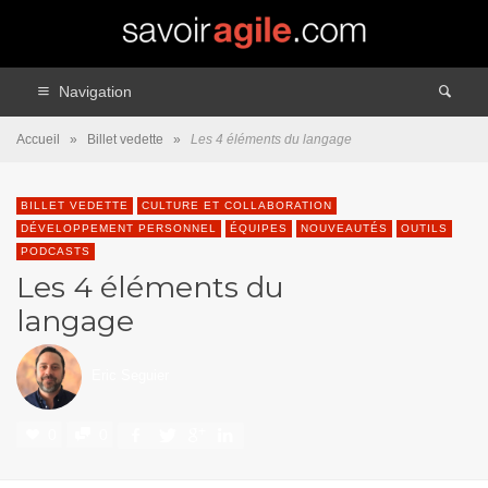
Navigation
Accueil
»
Billet vedette
»
Les 4 éléments du langage
BILLET VEDETTE
CULTURE ET COLLABORATION
DÉVELOPPEMENT PERSONNEL
ÉQUIPES
NOUVEAUTÉS
OUTILS
PODCASTS
Les 4 éléments du
langage
Eric Seguier
0
0