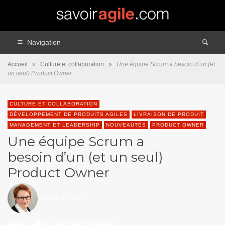
Navigation
Accueil
»
Culture et collaboration
»
Une équipe Scrum a besoin d’un (et
un seul) Product Owner
CULTURE ET COLLABORATION
DÉVELOPPEMENT DE PRODUITS AGILES
LIVRAISON DE PRODUIT
MANAGEMENT ET LEADERSHIP
NOUVEAUTÉS
PRODUCT OWNER
Une équipe Scrum a
besoin d’un (et un seul)
Product Owner
Sabrina Ferlisi