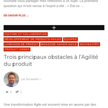
souhaite vous partager mes réflexions à ce sujet. La première
question qui m’est venue à l’esprit a été : « Est-ce …
EN SAVOIR PLUS →
CULTURE ET COLLABORATION
DÉVELOPPEMENT DE PRODUITS AGILES
ÉQUIPES
LIVRAISON DE PRODUIT
MAGAZINE SAVOIR AGILE
NOUVEAUTÉS
PRODUCT OWNER
Trois principaux obstacles à l’Agilité
du produit
Luc St-Laurent
—
2
1
Une transformation Agile est souvent mise en œuvre par des