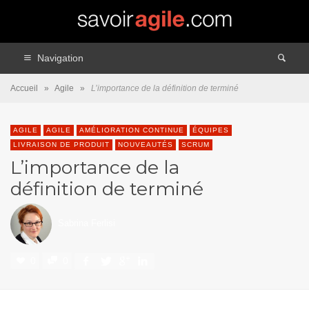
Navigation
Accueil
»
Agile
»
L’importance de la définition de terminé
AGILE
AGILE
AMÉLIORATION CONTINUE
ÉQUIPES
LIVRAISON DE PRODUIT
NOUVEAUTÉS
SCRUM
L’importance de la
définition de terminé
Sabrina Ferlisi
0
0