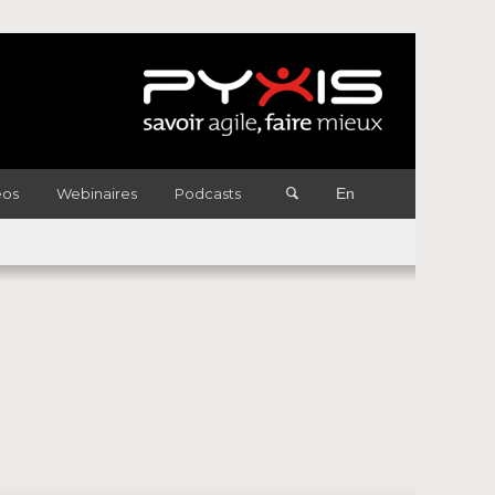
éos
Webinaires
Podcasts
En