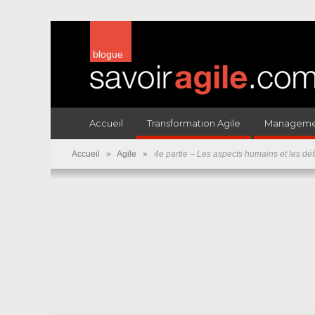
blogue
Accueil
Transformation Agile
Managemen
Accueil
»
Agile
»
4e partie – Les aspects humains et les déf