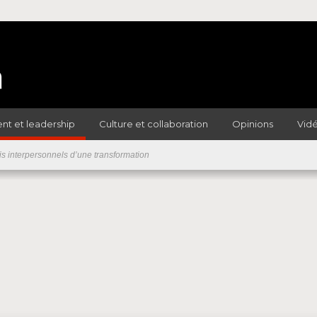
t et leadership
Culture et collaboration
Opinions
Vid
is interpersonnels d’une transformation