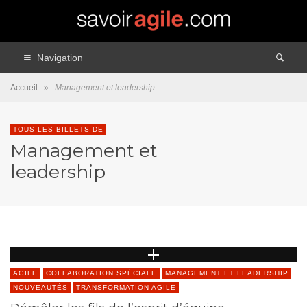
Navigation
Accueil
»
Management et leadership
TOUS LES BILLETS DE
Management et
leadership
AGILE
COLLABORATION SPÉCIALE
MANAGEMENT ET LEADERSHIP
NOUVEAUTÉS
TRANSFORMATION AGILE