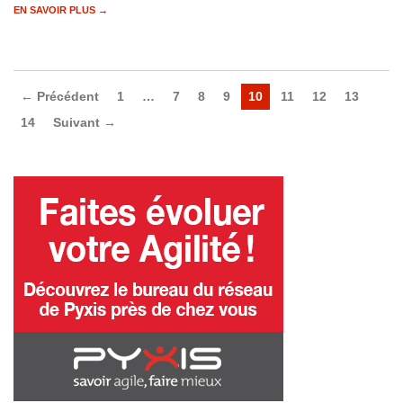
EN SAVOIR PLUS →
← Précédent
1
…
7
8
9
10
11
12
13
14
Suivant →