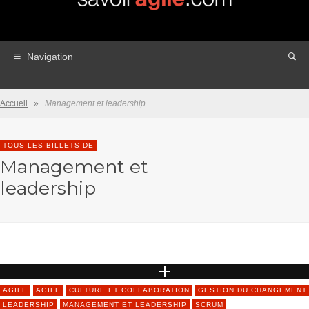
Navigation
Accueil
»
Management et leadership
TOUS LES BILLETS DE
Management et
leadership
AGILE
AGILE
CULTURE ET COLLABORATION
GESTION DU CHANGEMENT
LEADERSHIP
MANAGEMENT ET LEADERSHIP
SCRUM