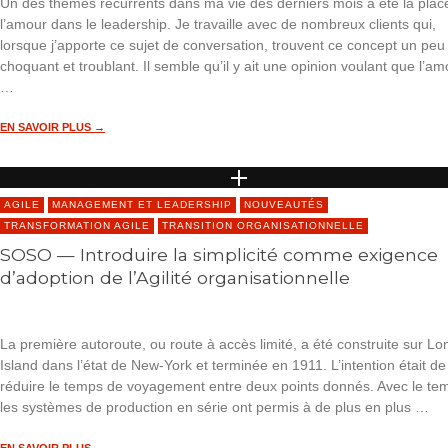
Un des thèmes récurrents dans ma vie des derniers mois a été la plac
l’amour dans le leadership. Je travaille avec de nombreux clients qui,
lorsque j’apporte ce sujet de conversation, trouvent ce concept un peu
choquant et troublant. Il semble qu’il y ait une opinion voulant que l’am
…
EN SAVOIR PLUS →
AGILE
MANAGEMENT ET LEADERSHIP
NOUVEAUTÉS
TRANSFORMATION AGILE
TRANSITION ORGANISATIONNELLE
SOSO — Introduire la simplicité comme exigence
d’adoption de l’Agilité organisationnelle
La première autoroute, ou route à accès limité, a été construite sur Lo
Island dans l’état de New-York et terminée en 1911. L’intention était de
réduire le temps de voyagement entre deux points donnés. Avec le te
les systèmes de production en série ont permis à de plus en plus …
EN SAVOIR PLUS →