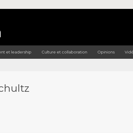
t et leadership
Culture et collaboration
Opinions
Vid
chultz