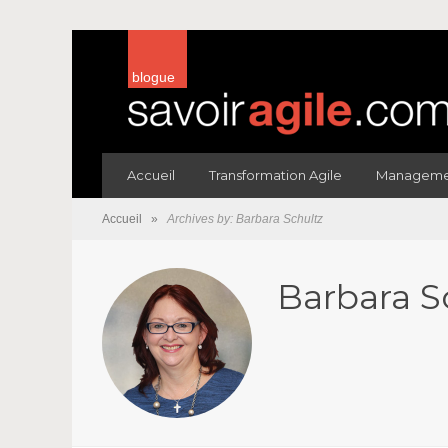
blogue
Accueil
Transformation Agile
Managemen
Accueil
»
Archives by: Barbara Schultz
Barbara S