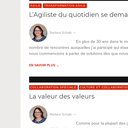
AGILE
TRANSFORMATION AGILE
L’Agiliste du quotidien se dem
Barbara Schultz
—
En plus de 30 ans dans le mo
nombre de rencontres auxquelles j’ai participé qui ét
nous commencions à parler de solutions dès que nous 
EN SAVOIR PLUS →
COLLABORATION SPÉCIALE
CULTURE ET COLLABORATIO
La valeur des valeurs
Barbara Schultz
—
Comme pour la plupart des g