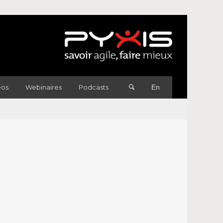
éos
Webinaires
Podcasts
En