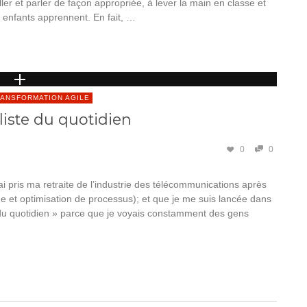
ler et parler de façon appropriée, à lever la main en classe et
s enfants apprennent. En fait, …
ANSFORMATION AGILE
liste du quotidien
0
0
 pris ma retraite de l’industrie des télécommunications après
e et optimisation de processus); et que je me suis lancée dans
e du quotidien » parce que je voyais constamment des gens