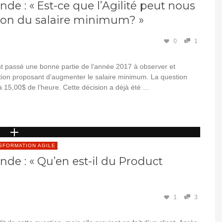
de : « Est-ce que l’Agilité peut nous
tion du salaire minimum? »
0
1
t passé une bonne partie de l’année 2017 à observer et
slation proposant d’augmenter le salaire minimum. La question
 à 15,00$ de l’heure. Cette décision a déjà été …
SFORMATION AGILE
nde : « Qu’en est-il du Product
1
3