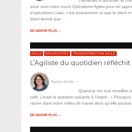
J’aimerais m’accorder le crédi
avoir suivi notre cours Opérations Agiles pour en appr
d’opérations Lean, c’est exactement ce que le client m
étant donné que …
EN SAVOIR PLUS →
AGILE
NOUVEAUTÉS
TRANSFORMATION AGILE
L’Agiliste du quotidien réfléchit
Barbara Schultz
—
Quand je me suis réveillée 
café, j’avais la question suivante à l’esprit : « Pourquo
racine dans notre milieu de travail alors qu’elle pouss
EN SAVOIR PLUS →