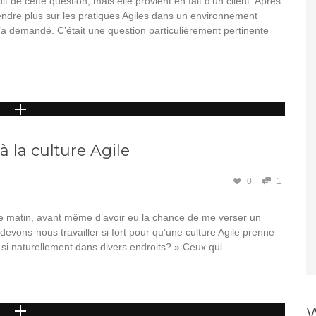
t de cette question, mais elle provient en fait d’un client. Après
endre plus sur les pratiques Agiles dans un environnement
’a demandé. C’était une question particulièrement pertinente
 à la culture Agile
0
1
ce matin, avant même d’avoir eu la chance de me verser un
i devons-nous travailler si fort pour qu’une culture Agile prenne
e si naturellement dans divers endroits? » Ceux qui …
W