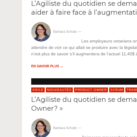
L’Agiliste du quotidien se deman
aider à faire face à l’augmenta
Barbara Schultz
—
Les employeurs ontariens on
attendre de voir ce qui allait se produire avec la légi
n’est plus de savoir s’il augmentera de l’actuel 11,40$
EN SAVOIR PLUS →
AGILE
NOUVEAUTÉS
PRODUCT OWNER
SCRUM
TRAN
L’Agiliste du quotidien se dema
Owner? »
Barbara Schultz
—