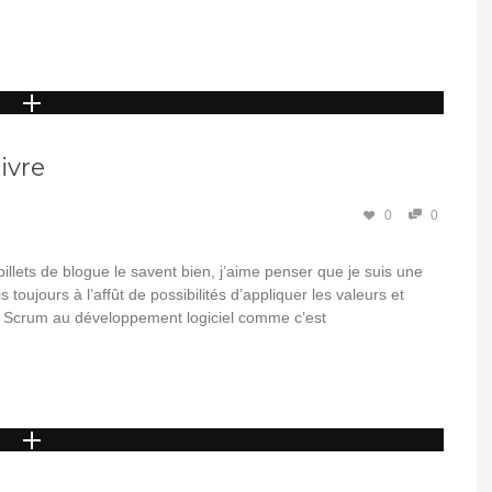
livre
0
0
llets de blogue le savent bien, j’aime penser que je suis une
toujours à l’affût de possibilités d’appliquer les valeurs et
re Scrum au développement logiciel comme c’est