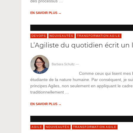
des processus …
EN SAVOIR PLUS →
DEVOPS
NOUVEAUTÉS
TRANSFORMATION AGILE
L’Agiliste du quotidien écrit un 
Barbara Schultz
—
Comme ceux qui lisent mes bi
étudiante de la nature humaine. Par conséquent, je suis 
principes Agiles, non seulement en appliquant le cad
traditionnellement …
EN SAVOIR PLUS →
AGILE
NOUVEAUTÉS
TRANSFORMATION AGILE