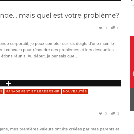
ande… mais quel est votre problème?
0
0
nde corporatif, je peux compter sur les doigts d’une main le
aient conçues pour résoudre des problèmes et lors desquelles
étions réunis. Au début, je pensais que …
N
MANAGEMENT ET LEADERSHIP
NOUVEAUTÉS
0
1
ens, mes premières valeurs ont été créées par mes parents et