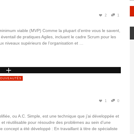
2
1
 minimum viable (MVP) Comme la plupart d’entre vous le savent,
éventail de pratiques Agiles, incluant le cadre Scrum pour les
aux niveaux supérieurs de l’organisation et …
OUVEAUTÉS
1
0
lifiée, ou A.C. Simple, est une technique que j’ai développée et
et réutilisable pour résoudre des problèmes au sein d’une
 concept a été développé : En travaillant à titre de spécialiste