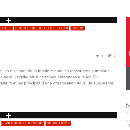
 AGILE
PROCESSUS DE TI AGILE LEAN
SCRUM
1
2
e, en discutant de la manière dont les ressources humaines
 Agile, j’expliquais à certaines personnes que les RH
aleurs et les principes d’une organisation Agile. Je suis même
N
LIVRAISON DE PRODUIT
NOUVEAUTÉS