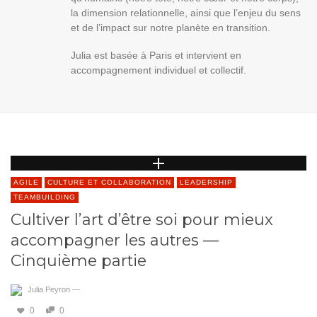
la dimension relationnelle, ainsi que l’enjeu du sens
et de l’impact sur notre planète en transition.
Julia est basée à Paris et intervient en
accompagnement individuel et collectif.
AGILE
CULTURE ET COLLABORATION
LEADERSHIP
TEAMBUILDING
Cultiver l’art d’être soi pour mieux
accompagner les autres —
Cinquième partie
Julia Peyron
—
0
0