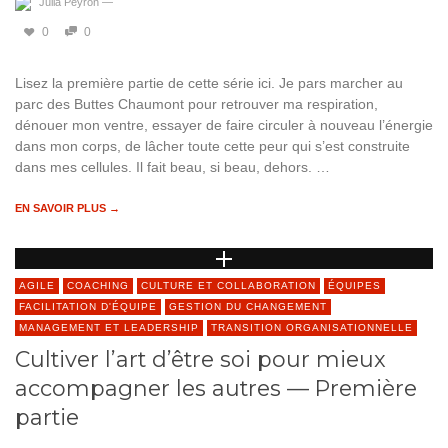
Julia Peyron
—
0
0
Lisez la première partie de cette série ici. Je pars marcher au
parc des Buttes Chaumont pour retrouver ma respiration,
dénouer mon ventre, essayer de faire circuler à nouveau l’énergie
dans mon corps, de lâcher toute cette peur qui s’est construite
dans mes cellules. Il fait beau, si beau, dehors. …
EN SAVOIR PLUS →
AGILE
COACHING
CULTURE ET COLLABORATION
ÉQUIPES
FACILITATION D'ÉQUIPE
GESTION DU CHANGEMENT
MANAGEMENT ET LEADERSHIP
TRANSITION ORGANISATIONNELLE
Cultiver l’art d’être soi pour mieux
accompagner les autres — Première
partie