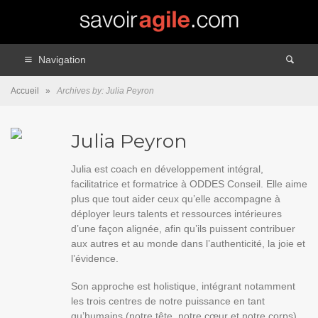
Navigation
Accueil
»
Archives by: Julia Peyron
Julia Peyron
Julia est coach en développement intégral,
facilitatrice et formatrice à
ODDES Conseil
. Elle aime
plus que tout aider ceux qu’elle accompagne à
déployer leurs talents et ressources intérieures
d’une façon alignée, afin qu’ils puissent contribuer
aux autres et au monde dans l’authenticité, la joie et
l’évidence.
Son approche est holistique, intégrant notamment
les trois centres de notre puissance en tant
qu’humains (notre tête, notre cœur et notre corps),