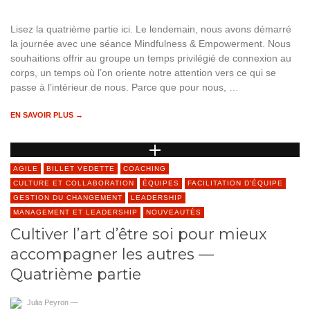
Lisez la quatrième partie ici. Le lendemain, nous avons démarré
la journée avec une séance Mindfulness & Empowerment. Nous
souhaitions offrir au groupe un temps privilégié de connexion au
corps, un temps où l’on oriente notre attention vers ce qui se
passe à l’intérieur de nous. Parce que pour nous, …
EN SAVOIR PLUS →
AGILE
BILLET VEDETTE
COACHING
CULTURE ET COLLABORATION
ÉQUIPES
FACILITATION D'ÉQUIPE
GESTION DU CHANGEMENT
LEADERSHIP
MANAGEMENT ET LEADERSHIP
NOUVEAUTÉS
Cultiver l’art d’être soi pour mieux
accompagner les autres —
Quatrième partie
Julia Peyron
—