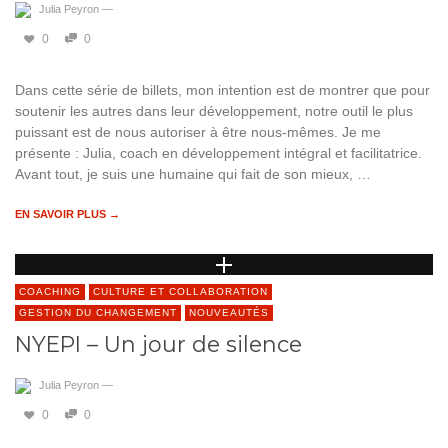
Julia Peyron
—
0
0
Dans cette série de billets, mon intention est de montrer que pour
soutenir les autres dans leur développement, notre outil le plus
puissant est de nous autoriser à être nous-mêmes. Je me
présente : Julia, coach en développement intégral et facilitatrice.
Avant tout, je suis une humaine qui fait de son mieux, …
EN SAVOIR PLUS →
COACHING
CULTURE ET COLLABORATION
GESTION DU CHANGEMENT
NOUVEAUTÉS
NYEPI – Un jour de silence
Julia Peyron
—
0
0