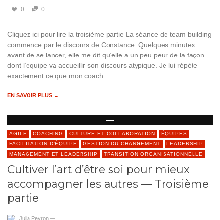
0
0
Cliquez ici pour lire la troisième partie La séance de team building
commence par le discours de Constance. Quelques minutes
avant de se lancer, elle me dit qu’elle a un peu peur de la façon
dont l’équipe va accueillir son discours atypique. Je lui répète
exactement ce que mon coach …
EN SAVOIR PLUS →
AGILE
COACHING
CULTURE ET COLLABORATION
ÉQUIPES
FACILITATION D'ÉQUIPE
GESTION DU CHANGEMENT
LEADERSHIP
MANAGEMENT ET LEADERSHIP
TRANSITION ORGANISATIONNELLE
Cultiver l’art d’être soi pour mieux
accompagner les autres — Troisième
partie
Julia Peyron
—