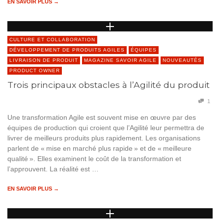
EN SAVOIR PLUS →
CULTURE ET COLLABORATION
DÉVELOPPEMENT DE PRODUITS AGILES
ÉQUIPES
LIVRAISON DE PRODUIT
MAGAZINE SAVOIR AGILE
NOUVEAUTÉS
PRODUCT OWNER
Trois principaux obstacles à l’Agilité du produit
1
Une transformation Agile est souvent mise en œuvre par des
équipes de production qui croient que l’Agilité leur permettra de
livrer de meilleurs produits plus rapidement. Les organisations
parlent de « mise en marché plus rapide » et de « meilleure
qualité ». Elles examinent le coût de la transformation et
l’approuvent. La réalité est …
EN SAVOIR PLUS →