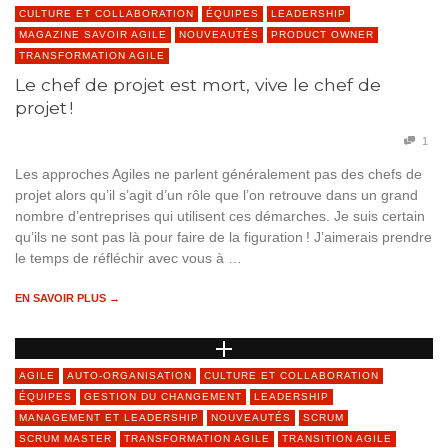
CULTURE ET COLLABORATION
ÉQUIPES
LEADERSHIP
MAGAZINE SAVOIR AGILE
NOUVEAUTÉS
PRODUCT OWNER
TRANSFORMATION AGILE
Le chef de projet est mort, vive le chef de
projet !
1
Les approches Agiles ne parlent généralement pas des chefs de
projet alors qu’il s’agit d’un rôle que l’on retrouve dans un grand
nombre d’entreprises qui utilisent ces démarches. Je suis certain
qu’ils ne sont pas là pour faire de la figuration ! J’aimerais prendre
le temps de réfléchir avec vous à …
EN SAVOIR PLUS →
AGILE
AUTO-ORGANISATION
CULTURE ET COLLABORATION
ÉQUIPES
GESTION DU CHANGEMENT
LEADERSHIP
MANAGEMENT ET LEADERSHIP
NOUVEAUTÉS
SCRUM
SCRUM MASTER
TRANSFORMATION AGILE
TRANSITION AGILE