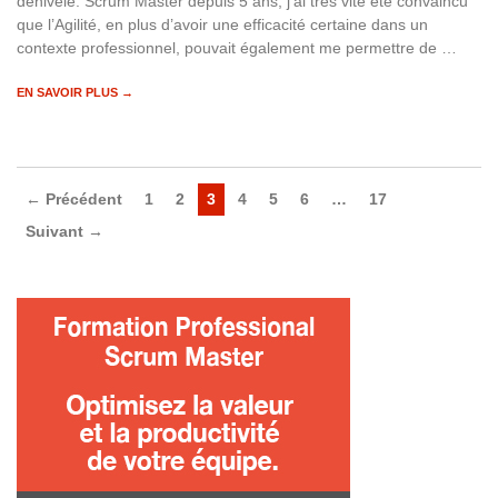
dénivelé. Scrum Master depuis 5 ans, j’ai très vite été convaincu
que l’Agilité, en plus d’avoir une efficacité certaine dans un
contexte professionnel, pouvait également me permettre de …
EN SAVOIR PLUS →
← Précédent
1
2
3
4
5
6
…
17
Suivant →